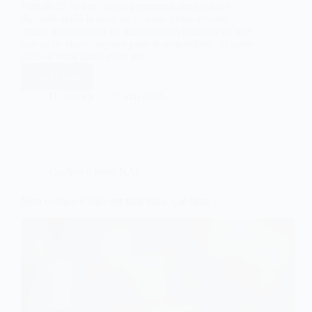
Près de 20 % des chiens présentent des troubles
digestifs après la prise de certains médicaments
oraux, transformant un geste de soin routinier en une
source de stress majeure pour le propriétaire. Si votre
chien a vomi après avoir pris…
Lire la suite
Mon
chien
Dr Patrick
27 mai 2026
a
vomi
son
comprimé
:
faut-
Cochon d'Inde
,
NAC
il
redonner
la
Mon cochon d’Inde est plus mou, que faire ?
dose
?