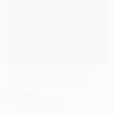
Il n’est jamais agréable d’entendre son chien qui
tousse la nuit . Une toux nocturne peut être banale,
mais elle peut aussi signaler un problème
respiratoire, cardiaque ou irritatif qui mérite une
attention rapide. La bonne question n’est pas
seulement…
Lire la suite
Chien
qui
Dr Patrick
5 mai 2026
tousse
la