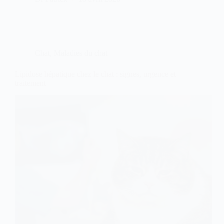
:
caractère,
santé,
entretien
et
conseils
Chat
,
Maladies du chat
pour
bien
s’en
Lipidose hépatique chez le chat : signes, urgence et
occupe
traitement