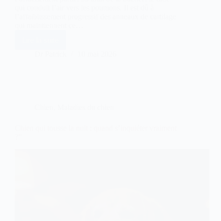
qui conduit l’air vers les poumons. Il est dû à
l’affaiblissement progressif des anneaux de cartilage
qui maintiennent ce…
Lire la suite
Collapsus
trachéal
Dr Patrick
10 mai 2026
petit
chien
:
diagnostic
et
espérance
Chien
,
Maladies du chien
de
vie
Chien qui tousse la nuit : quand s’inquiéter vraiment
?”