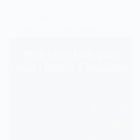
chats
et
où
Chat
,
comportement
les
placer
?
Mon chat boit plus la nuit : faut-il s’inquiéter ?