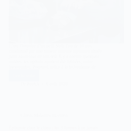
C’est l’histoire d’un petit Shih Tzu de 10 ans,
condamné par une tumeur osseuse agressive située
juste au-dessus de son œil. Il y a encore quelques
années, les options auraient été limitées, voire
inexistantes. Pourtant, grâce à la technologie de…
Lire la suite
Implant
imprimé
Dr Patrick
6 août 2026
en
3D
en
medecine
vétérinaire
Chien
,
Maladies du chien
Épilepsie chez le chien : les 3 formes à ne jamais