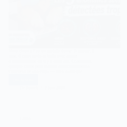
Votre chien a l’air en parfaite forme. Il mange, il
joue, il court après sa balle avec autant
d’enthousiasme qu’il y a deux ans. Et pourtant,
quelque chose peut évoluer silencieusement à
l’intérieur de son corps — bien avant que…
Lire la suite
Bilan
sanguin
Dr Patrick
2 juin 2026
chien
:
détecter
les
3
anomalies
Chien
précoces
en