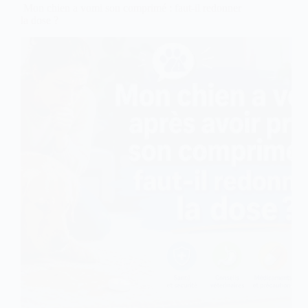
2026
Mon chien a vomi son comprimé : faut-il redonner
la dose ?