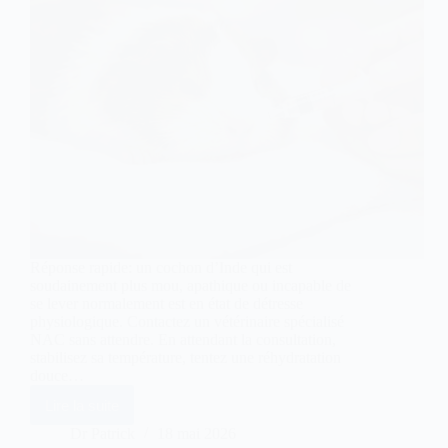
Réponse rapide: un cochon d’Inde qui est
soudainement plus mou, apathique ou incapable de
se lever normalement est en état de détresse
physiologique. Contactez un vétérinaire spécialisé
NAC sans attendre. En attendant la consultation,
stabilisez sa température, tentez une réhydratation
douce…
Lire la suite
Mon
cochon
Dr Patrick
18 mai 2026
d’Inde