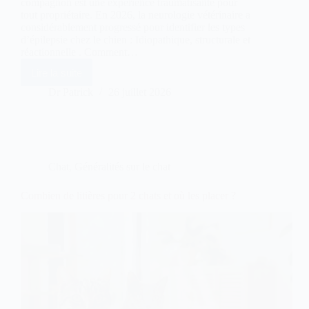
compagnon est une expérience traumatisante pour
tout propriétaire. En 2026, la neurologie vétérinaire a
considérablement progressé pour identifier les types
d’épilepsie chez le chien : Idiopathique, structurale et
réactionnelle . Comment…
Lire la suite
Épilepsie
chez
Dr Patrick
26 juillet 2026
le
chien
:
les
3
formes
Chat
,
Généralités sur le chat
à
ne
jamais
Combien de litières pour 2 chats et où les placer ?
confondre