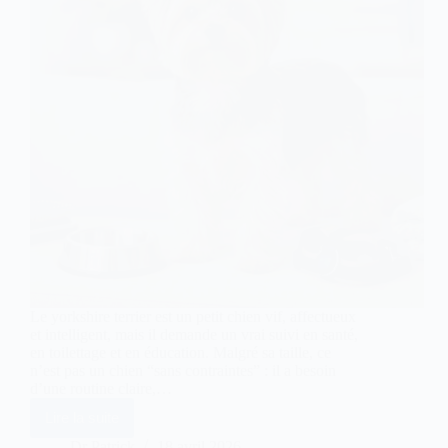
Le yorkshire terrier est un petit chien vif, affectueux
et intelligent, mais il demande un vrai suivi en santé,
en toilettage et en éducation. Malgré sa taille, ce
n’est pas un chien “sans contraintes” : il a besoin
d’une routine claire,…
Lire la suite
Yorkshire
terrier
Dr Patrick
18 avril 2026