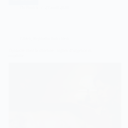
Comment
bien
Dr Patrick
27 avril 2026
préparer
une
mise
bas
à
domicile
Chien
,
Reproduction chien
?
Dystocie chez la chienne : signes d’urgence et
conduite