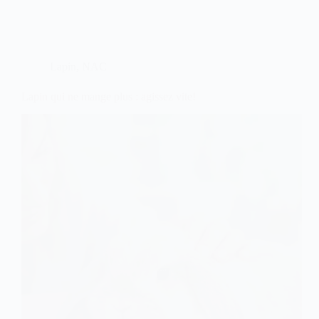
est
plus
mou,
que
faire
Lapin
,
NAC
?
Lapin qui ne mange plus : agissez vite!