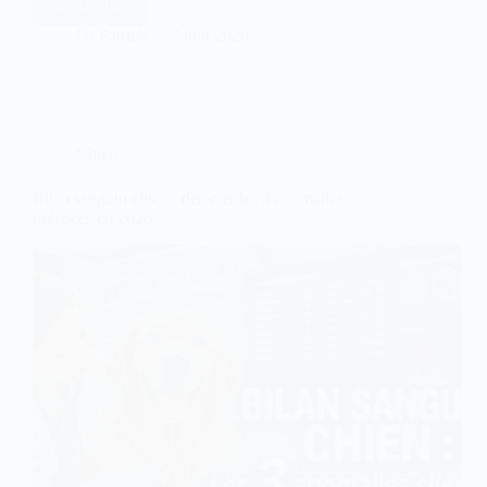
Lire la suite
Maladie
de
Dr Patrick
7 juin 2026
Cushing
chien
:
espérance
de
vie
Chien
sans
traitement
Bilan sanguin chien : détecter les 3 anomalies
précoces en 2026