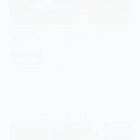
Si votre chien lèche sans cesse la même zone de sa
patte, au point de créer une plaque rouge, épaissie ou
suintante, il s’agit peut-être d’un granulome de
léchage. Ce n’est pas une simple mauvaise habitude :
derrière cette lésion…
Lire la suite
Granulome
de
Dr Patrick
30 avril 2026
léchage
chez
le
chien
:
agir
Chien
,
Généralites
,
Reproduction chien
vite
Comment bien préparer une mise bas à domicile ?