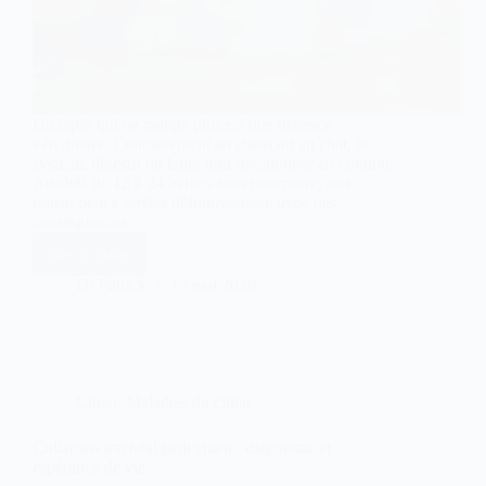
Un lapin qui ne mange plus est une urgence
vétérinaire. Contrairement au chien ou au chat, le
système digestif du lapin doit fonctionner en continu.
Au-delà de 12 à 24 heures sans nourriture, son
transit peut s’arrêter définitivement, avec des
conséquences…
Lire la suite
Lapin
qui
Dr Patrick
13 mai 2026
ne
mange
plus
:
agissez
vite!
Chien
,
Maladies du chien
Collapsus trachéal petit chien : diagnostic et
espérance de vie