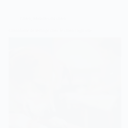
nuit
:
quand
s’inquiéter
Chien
,
Maladies du chien
vraiment
?”
Granulome de léchage chez le chien : agir vite