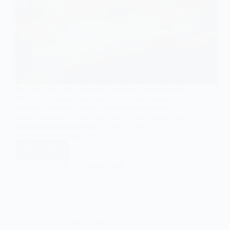
En bref La dystocie chez la chienne est une mise-bas
difficile ou bloquée qui peut devenir une urgence
vitale en quelques heures. Appelez un vétérinaire
immédiatement si vous observez : Dans certains cas,
le traitement médical suffit. Dans d’autres,
une césarienne est la seule…
Lire la suite
Dystocie
chez
Dr Patrick
23 avril 2026
la
chienne
:
signes
d’urgence
et
Chien
,
Maladies du chien
conduite