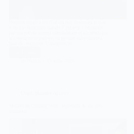
Réponse rapide : Un chat qui boit davantage la nuit
n’est pas forcément malade. Cela peut s’expliquer
par son rythme naturel crépusculaire et nocturne, par
la chaleur de la journée, ou par une alimentation à
base de croquettes. Cependant, si…
Lire la suite
Mon
chat
Dr Patrick
19 juillet 2026
boit
plus
la
nuit
:
faut-
Chien
,
Maladies du chien
il
s’inquiéter
?
Maladie de Cushing chien : espérance de vie sans
traitement