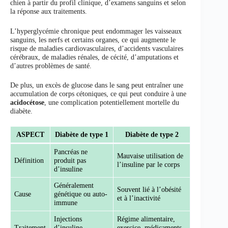
chien à partir du profil clinique, d’examens sanguins et selon
la réponse aux traitements.
L’hyperglycémie chronique peut endommager les vaisseaux
sanguins, les nerfs et certains organes, ce qui augmente le
risque de maladies cardiovasculaires, d’accidents vasculaires
cérébraux, de maladies rénales, de cécité, d’amputations et
d’autres problèmes de santé.
De plus, un excès de glucose dans le sang peut entraîner une
accumulation de corps cétoniques, ce qui peut conduire à une
acidocétose
, une complication potentiellement mortelle du
diabète.
ASPECT
Diabète de type 1
Diabète de type 2
Pancréas ne
Mauvaise utilisation de
Définition
produit pas
l’insuline par le corps
d’insuline
Généralement
Souvent lié à l’obésité
Cause
génétique ou auto-
et à l’inactivité
immune
Injections
Régime alimentaire,
Traitement
d’insuline
exercice, médicaments