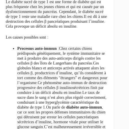
Le diabète sucré de type 1 est une forme de diabète qui est
plus fréquente chez les jeunes chiens et qui est causée par un
dysfonctionnement du pancréas. Cependant, le diabète sucré
de type 1 reste une maladie rare chez les chiens.Il est dû à une
destruction des cellules β pancréatiques produisant l’insuline.
Cela provoque un déficit absolu en insuline.
Les causes possibles sont :
Processus auto-immun
:Chez certains chiens
prédisposés génétiquement, le système immunitaire se
met à produire des auto-anticorps dirigés contre les
cellules β des îlots de Langerhans du pancréas.Ces
globules blancs et anticorps activés attaquent alors les
cellules β, productrices d’insuline, qu’ils considèrent à
tort comme des éléments “étrangers” et dangereux pour
l’organisme.Ce phénomène auto-immun de destruction
progressive des cellules β insulinosécrétrices finit par
conduire à un déficit absolu en insuline.Le taux de
sucre dans le sang n’est alors plus régulé correctement,
conduisant à une hyperglycémie caractéristique du
diabète de type 1.On parle de
diabète auto-immun
,
car ce sont les propres défenses immunitaires du chien
qui détruisent par erreur les cellules pancréatiques
sécrétrices d’insuline, hormone vitale pour utiliser le
glucose sanguin.C’est malheureusement irréversible et