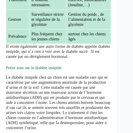
nécessaires
(insuline,…)
Surveillance stricte
Gestion du poids , de
Gestion
et régulière de la
l’alimentation et de la
glycémie
glycémie
Plus fréquent chez
surtout chez les chiens
Prévalence
les jeunes chiens
âgés
Il existe également une autre forme de diabète appelée diabète
insipide, qui n’a rien à voir avec le diabète sucré . Il est
causée par un dérèglement hormonal .
Petite note sur le diabète insipide
Le diabète insipide chez un chien est une maladie rare qui se
caractérise par une augmentation anormale de la production
d’urine et de la soif. Cette maladie est causée par une
mauvaise sécrétion ou une mauvaise action de l’hormone
antidiurétique (ADH) qui est produite par le cerveau et qui
aide à concentrer l’urine. Les chiens atteints boivent beaucoup
d’eau car ils se sentent souvent très assoiffés et produisent des
urines très claires voire limpides. Le traitement d chez les
chiens consiste en l’administration d’hormone antidiurétique
(ADH) synthétique, telle que la desmopressine, pour aider à
concentrer l’urine.