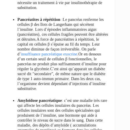
nécessite un traitement à vie par insulinothérapie de
substitution.
Pancréatites à répétition
:Le pancréas renferme les
cellules β des îlots de Langerhans qui sécrètent
l’insuline. Lors d’épisodes inflammatoires aigus
(pancréatites), ces cellules fragiles peuvent être altérées
et détruites.A force de pancréatites à répétition, le
capital en cellules β s’épuise au fil du temps. Leur
nombre diminue de façon irréversible. On parle
d’
insuffisance pancréatique exocrine
.Or en dessous
d’un certain seuil de cellules β fonctionnelles, le
pancréas ne produit plus suffisamment d’insuline pour
réguler la glycémie.C’est ainsi qu’apparait un diabète
sucré dit “secondaire”, de même nature que le diabète
de type 1 auto-immun primaire. Dans les deux cas,
l’organisme devient dépendant d’injections d’insuline
substitutive.
Amyloïdose pancréatique
: c’est une maladie très rare
qui affecte les cellules insulaires du pancréas. Les
cellules insulaires sont des cellules spécialisées qui
produisent de l’insuline, une hormone qui aide à
contrôler le niveau de sucre dans le sang. Dans cette
maladie, des dépôts d’amyloïde ( accumulations
anormales de protéines) se forment dans les cellules