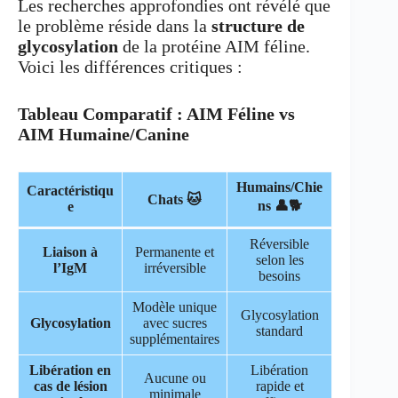
Les recherches approfondies ont révélé que
le problème réside dans la
structure de
glycosylation
de la protéine AIM féline.
Voici les différences critiques :
Tableau Comparatif : AIM Féline vs
AIM Humaine/Canine
Humains/Chie
Caractéristiqu
Chats 🐱
ns 👤🐕
e
Réversible
Liaison à
Permanente et
selon les
l’IgM
irréversible
besoins
Modèle unique
Glycosylation
Glycosylation
avec sucres
standard
supplémentaires
Libération en
Libération
Aucune ou
cas de lésion
rapide et
minimale