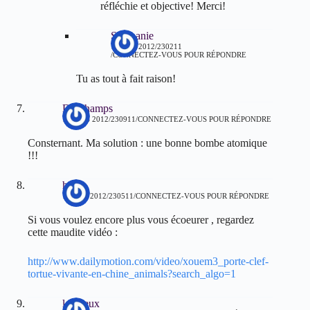
réfléchie et objective! Merci!
Stephanie
15 MAI 2012/230211
CONNECTEZ-VOUS POUR RÉPONDRE
Tu as tout à fait raison!
Deschamps
1 MARS 2012/230911
CONNECTEZ-VOUS POUR RÉPONDRE
Consternant. Ma solution : une bonne bombe atomique
!!!
hou
15 MAI 2012/230511
CONNECTEZ-VOUS POUR RÉPONDRE
Si vous voulez encore plus vous écoeurer , regardez
cette maudite vidéo :
http://www.dailymotion.com/video/xouem3_porte-clef-
tortue-vivante-en-chine_animals?search_algo=1
lepineux