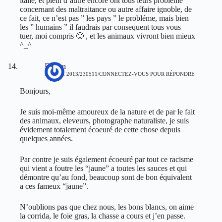
italie, et plein d’autre encore ont tous leurs probléme
concernant des maltraitance ou autre affaire ignoble, de
ce fait, ce n’est pas ” les pays ” le probléme, mais bien
les ” humains ” il faudrais par consequent tous vous
tuer, moi compris 🙂 , et les animaux vivront bien mieux
^_^
Fabien
5 AVRIL 2013/230511
CONNECTEZ-VOUS POUR RÉPONDRE
Bonjours,
Je suis moi-même amoureux de la nature et de par le fait
des animaux, eleveurs, photographe naturaliste, je suis
évidement totalement écoeuré de cette chose depuis
quelques années.
Par contre je suis également écoeuré par tout ce racisme
qui vient a foutre les “jaune” a toutes les sauces et qui
démontre qu’au fond, beaucoup sont de bon équivalent
a ces fameux “jaune”.
N’oublions pas que chez nous, les bons blancs, on aime
la corrida, le foie gras, la chasse a cours et j’en passe.