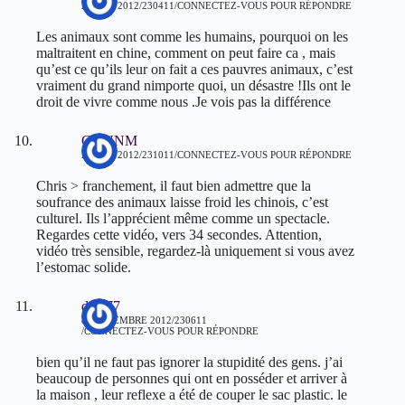
25 MAI 2012/230411
CONNECTEZ-VOUS POUR RÉPONDRE
Les animaux sont comme les humains, pourquoi on les
maltraitent en chine, comment on peut faire ca , mais
qu’est ce qu’ils leur on fait a ces pauvres animaux, c’est
vraiment du grand nimporte quoi, un désastre !Ils ont le
droit de vivre comme nous .Je vois pas la différence
GUNNM
29 MAI 2012/231011
CONNECTEZ-VOUS POUR RÉPONDRE
Chris > franchement, il faut bien admettre que la
soufrance des animaux laisse froid les chinois, c’est
culturel. Ils l’apprécient même comme un spectacle.
Regardes cette vidéo, vers 34 secondes. Attention,
vidéo très sensible, regardez-là uniquement si vous avez
l’estomac solide.
dam77
8 SEPTEMBRE 2012/230611
CONNECTEZ-VOUS POUR RÉPONDRE
bien qu’il ne faut pas ignorer la stupidité des gens. j’ai
beaucoup de personnes qui ont en posséder et arriver à
la maison , leur reflexe a été de couper le sac plastic. le