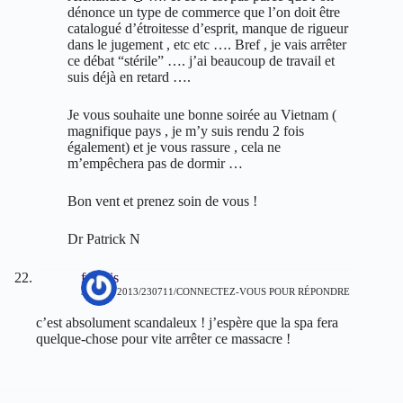
dénonce un type de commerce que l’on doit être
catalogué d’étroitesse d’esprit, manque de rigueur
dans le jugement , etc etc …. Bref , je vais arrêter
ce débat “stérile” …. j’ai beaucoup de travail et
suis déjà en retard ….
Je vous souhaite une bonne soirée au Vietnam (
magnifique pays , je m’y suis rendu 2 fois
également) et je vous rassure , cela ne
m’empêchera pas de dormir …
Bon vent et prenez soin de vous !
Dr Patrick N
francis
31 MAI 2013/230711
CONNECTEZ-VOUS POUR RÉPONDRE
c’est absolument scandaleux ! j’espère que la spa fera
quelque-chose pour vite arrêter ce massacre !