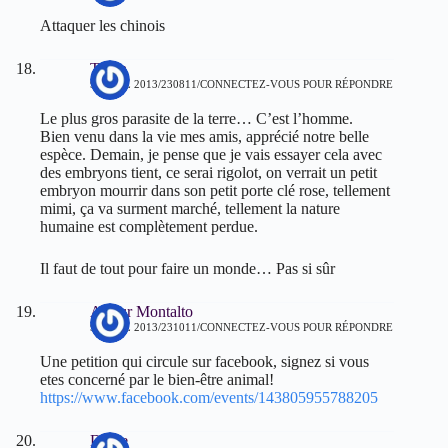
Attaquer les chinois
Tintin
9 AVRIL 2013/230811
CONNECTEZ-VOUS POUR RÉPONDRE
Le plus gros parasite de la terre… C’est l’homme.
Bien venu dans la vie mes amis, apprécié notre belle
espèce. Demain, je pense que je vais essayer cela avec
des embryons tient, ce serai rigolot, on verrait un petit
embryon mourrir dans son petit porte clé rose, tellement
mimi, ça va surment marché, tellement la nature
humaine est complètement perdue.
Il faut de tout pour faire un monde… Pas si sûr
Arthur Montalto
9 AVRIL 2013/231011
CONNECTEZ-VOUS POUR RÉPONDRE
Une petition qui circule sur facebook, signez si vous
etes concerné par le bien-être animal!
https://www.facebook.com/events/143805955788205
Dulce