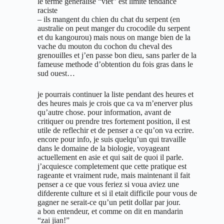
le terme generalise “viet” est limite tendance
raciste
– ils mangent du chien du chat du serpent (en
australie on peut manger du crocodile du serpent
et du kangourou) mais nous on mange bien de la
vache du mouton du cochon du cheval des
grenouilles et j’en passe bon dieu, sans parler de la
fameuse methode d’obtention du fois gras dans le
sud ouest…
je pourrais continuer la liste pendant des heures et
des heures mais je crois que ca va m’enerver plus
qu’autre chose. pour information, avant de
critiquer ou prendre tres fortement position, il est
utile de reflechir et de penser a ce qu’on va ecrire.
encore pour info, je suis quelqu’un qui travaille
dans le domaine de la biologie, voyageant
actuellement en asie et qui sait de quoi il parle.
j’acquiesce completement que cette pratique est
rageante et vraiment rude, mais maintenant il fait
penser a ce que vous feriez si voua aviez une
difderente culture et si il etait difficile pour vous de
gagner ne serait-ce qu’un petit dollar par jour.
a bon entendeur, et comme on dit en mandarin
“zai jian!”