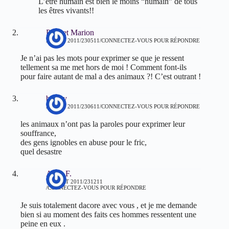
L’être humain est bien le moins “humain” de tous
les êtres vivants!!
Priozet Marion
21 JUIN 2011/230511
CONNECTEZ-VOUS POUR RÉPONDRE
Je n’ai pas les mots pour exprimer se que je ressent
tellement sa me met hors de moi ! Comment font-ils
pour faire autant de mal a des animaux ?! C’est outrant !
boutry
21 JUIN 2011/230611
CONNECTEZ-VOUS POUR RÉPONDRE
les animaux n’ont pas la paroles pour exprimer leur
souffrance,
des gens ignobles en abuse pour le fric,
quel desastre
Alice F.
12 AOÛT 2011/231211
CONNECTEZ-VOUS POUR RÉPONDRE
Je suis totalement dacore avec vous , et je me demande
bien si au moment des faits ces hommes ressentent une
peine en eux .