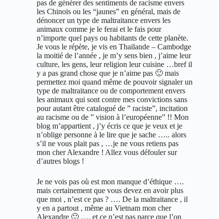
pas de générer des sentiments de racisme envers
les Chinois ou les “jaunes” en général, mais de
dénoncer un type de maltraitance envers les
animaux comme je le ferai et le fais pour
n’importe quel pays ou habitants de cette planète.
Je vous le répète, je vis en Thailande – Cambodge
la moitié de l’année , je m’y sens bien , j’aime leur
culture, les gens, leur religion leur cuisine …bref il
y a pas grand chose que je n’aime pas 🙂 mais
permettez moi quand même de pouvoir signaler un
type de maltraitance ou de comportement envers
les animaux qui sont contre mes convictions sans
pour autant être catalogué de ” raciste”, incitation
au racisme ou de ” vision à l’européenne” !! Mon
blog m’appartient , j’y écris ce que je veux et je
n’oblige personne à le lire que je sache ….. alors
s’il ne vous plait pas , …je ne vous retiens pas
mon cher Alexandre ! Allez vous défouler sur
d’autres blogs !
Je ne vois pas où est mon manque d’éthique ….
mais certainement que vous devez en avoir plus
que moi , n’est ce pas ? …. De la maltraitance , il
y en a partout , même au Vietnam mon cher
Alexandre 🙂 …. et ce n’est pas parce que l’on