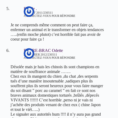
Estelle .
14 AOÛT 2011/230511
CONNECTEZ-VOUS POUR RÉPONDRE
Je ne comprends même comment on peut faire ça,
enfermer un animal et le transformer en objets tendances
…..(enfin moche plutot) c’est horrible fait pas avoir de
coeur pour faire ça !
FAURE-BRAC Odette
28 FÉVRIER 2012/230511
CONNECTEZ-VOUS POUR RÉPONDRE
Désolée mais je hais les chinois ils sont champions en
matière de souffrance animale …….
Chez eux ils mangent du chien ,du chat ,des serpents
tués d’une manière insoutenable ,sadiques plus ils
souffrent plus ils seront heureux pour vous faire manger
du soi disant ” porc au caramel ” en fait ce sont nos
braves animaux domestiques torturés ,brûlés ,dépecés
VIVANTS !!!!!! C’est horrible ,perso ni je vais ni
j’achéte des produits venant de chez eux ( chine Japon
et tout le viét…..)
Le signaler aux autorités hum !!!! il n’y aura pas grand