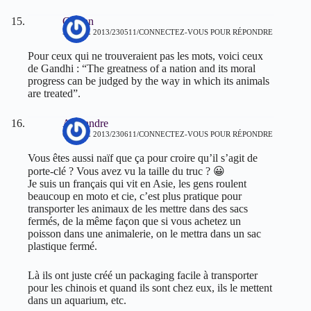
Gaétan
5 AVRIL 2013/230511
CONNECTEZ-VOUS POUR RÉPONDRE
Pour ceux qui ne trouveraient pas les mots, voici ceux
de Gandhi : “The greatness of a nation and its moral
progress can be judged by the way in which its animals
are treated”.
Alexandre
6 AVRIL 2013/230611
CONNECTEZ-VOUS POUR RÉPONDRE
Vous êtes aussi naïf que ça pour croire qu’il s’agit de
porte-clé ? Vous avez vu la taille du truc ? 😀
Je suis un français qui vit en Asie, les gens roulent
beaucoup en moto et cie, c’est plus pratique pour
transporter les animaux de les mettre dans des sacs
fermés, de la même façon que si vous achetez un
poisson dans une animalerie, on le mettra dans un sac
plastique fermé.
Là ils ont juste créé un packaging facile à transporter
pour les chinois et quand ils sont chez eux, ils le mettent
dans un aquarium, etc.