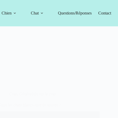
Chien
Chat
Questions/Réponses
Contact
Chat
,
Généralités sur le chat
Tous les chats blancs sont ils sourds ?