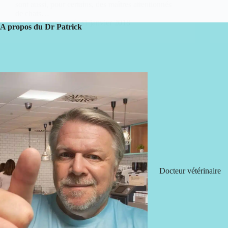
sont aussi, pour certains, des maîtres attentionnés
de chats…
Dr Patrick
31 janvier 2018
A propos du Dr Patrick
Docteur vétérinaire