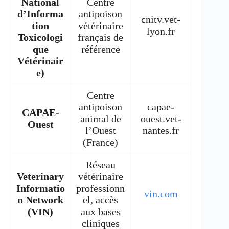
National
Centre
d’Informa
antipoison
cnitv.vet-
tion
vétérinaire
lyon.fr
Toxicologi
français de
que
référence
Vétérinair
e)
Centre
antipoison
capae-
CAPAE-
animal de
ouest.vet-
Ouest
l’Ouest
nantes.fr
(France)
Réseau
Veterinary
vétérinaire
Informatio
professionn
vin.com
n Network
el, accès
(VIN)
aux bases
cliniques