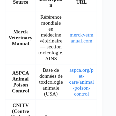
Source
URL
n
Référence
mondiale
en
Merck
médecine
merckvetm
Veterinary
vétérinaire
anual.com
Manual
— section
toxicologie,
AINS
Base de
aspca.org/p
ASPCA
données de
et-
Animal
toxicologie
care/animal
Poison
animale
-poison-
Control
(USA)
control
CNITV
(Centre