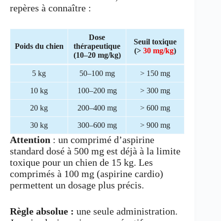
repères à connaître :
Dose
Seuil toxique
Poids du chien
thérapeutique
(>
30 mg/kg
)
(10–20 mg/kg)
5 kg
50–100 mg
> 150 mg
10 kg
100–200 mg
> 300 mg
20 kg
200–400 mg
> 600 mg
30 kg
300–600 mg
> 900 mg
Attention
: un comprimé d’aspirine
standard dosé à 500 mg est déjà à la limite
toxique pour un chien de 15 kg. Les
comprimés à 100 mg (aspirine cardio)
permettent un dosage plus précis.
Règle absolue :
une seule administration.