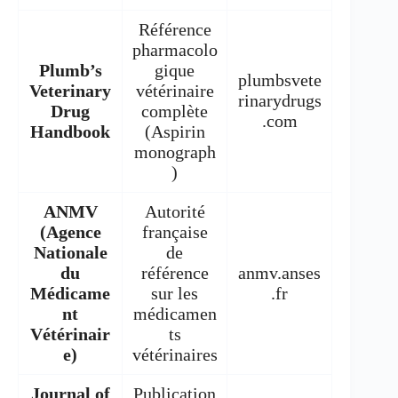
Référence
pharmacolo
Plumb’s
gique
plumbsvete
Veterinary
vétérinaire
rinarydrugs
Drug
complète
.com
Handbook
(Aspirin
monograph
)
ANMV
Autorité
(Agence
française
Nationale
de
du
référence
anmv.anses
Médicame
sur les
.fr
nt
médicamen
Vétérinair
ts
e)
vétérinaires
Journal of
Publication