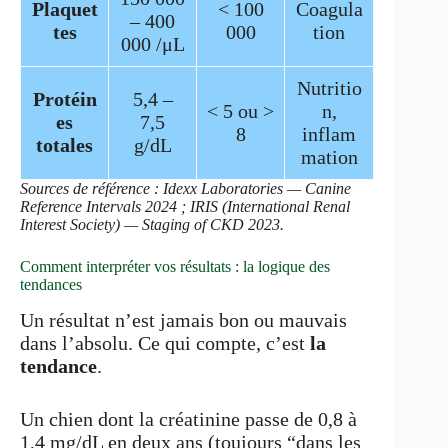
Plaquet
< 100
Coagula
– 400
tes
000
tion
000 /μL
Nutritio
Protéin
5,4 –
< 5 ou >
n,
es
7,5
8
inflam
totales
g/dL
mation
Sources de référence : Idexx Laboratories — Canine
Reference Intervals 2024 ; IRIS (International Renal
Interest Society) — Staging of CKD 2023.
Comment interpréter vos résultats : la logique des
tendances
Un résultat n’est jamais bon ou mauvais
dans l’absolu. Ce qui compte, c’est
la
tendance
.
Un chien dont la créatinine passe de 0,8 à
1,4 mg/dL en deux ans (toujours “dans les