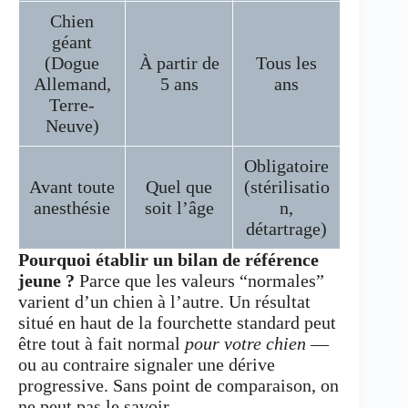
Chien
géant
(Dogue
À partir de
Tous les
Allemand,
5 ans
ans
Terre-
Neuve)
Obligatoire
Avant toute
Quel que
(stérilisatio
anesthésie
soit l’âge
n,
détartrage)
Pourquoi établir un bilan de référence
jeune ?
Parce que les valeurs “normales”
varient d’un chien à l’autre. Un résultat
situé en haut de la fourchette standard peut
être tout à fait normal
pour votre chien
—
ou au contraire signaler une dérive
progressive. Sans point de comparaison, on
ne peut pas le savoir.