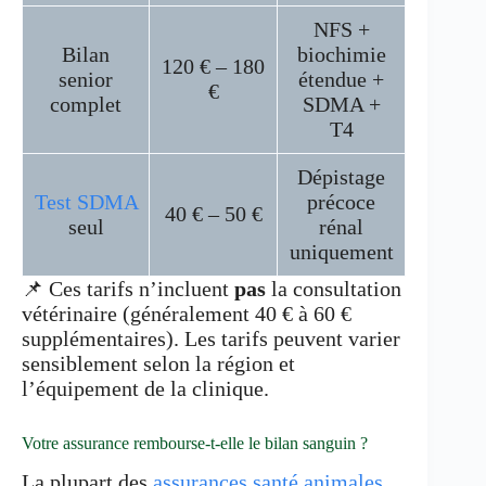
NFS +
Bilan
biochimie
120 € – 180
senior
étendue +
€
complet
SDMA +
T4
Dépistage
Test SDMA
précoce
40 € – 50 €
seul
rénal
uniquement
📌 Ces tarifs n’incluent
pas
la consultation
vétérinaire (généralement 40 € à 60 €
supplémentaires). Les tarifs peuvent varier
sensiblement selon la région et
l’équipement de la clinique.
Votre assurance rembourse-t-elle le bilan sanguin ?
La plupart des
assurances santé animales