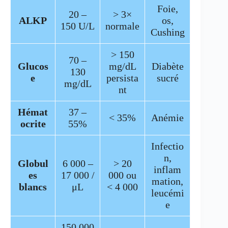
Foie,
20 –
> 3×
ALKP
os,
150 U/L
normale
Cushing
> 150
70 –
Glucos
mg/dL
Diabète
130
e
persista
sucré
mg/dL
nt
Hémat
37 –
< 35%
Anémie
ocrite
55%
Infectio
n,
Globul
6 000 –
> 20
inflam
es
17 000 /
000 ou
mation,
blancs
μL
< 4 000
leucémi
e
150 000