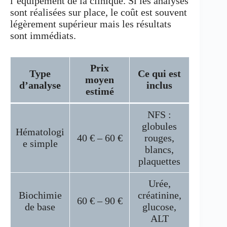
l’équipement de la clinique. Si les analyses
sont réalisées sur place, le coût est souvent
légèrement supérieur mais les résultats
sont immédiats.
Prix
Type
Ce qui est
moyen
d’analyse
inclus
estimé
NFS :
globules
Hématologi
40 € – 60 €
rouges,
e simple
blancs,
plaquettes
Urée,
Biochimie
créatinine,
60 € – 90 €
de base
glucose,
ALT