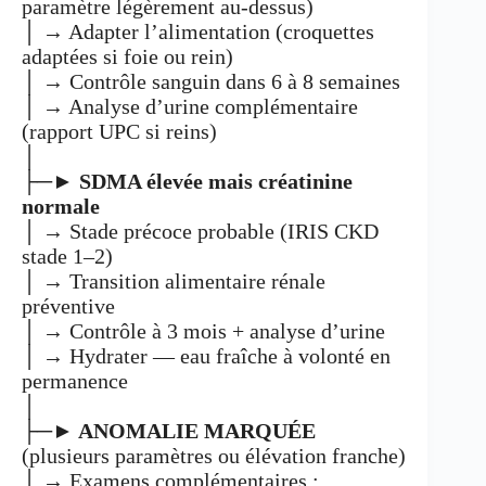
paramètre légèrement au-dessus)
│ → Adapter l’alimentation (croquettes
adaptées si foie ou rein)
│ → Contrôle sanguin dans 6 à 8 semaines
│ → Analyse d’urine complémentaire
(rapport UPC si reins)
│
├─►
SDMA élevée mais créatinine
normale
│ → Stade précoce probable (IRIS CKD
stade 1–2)
│ → Transition alimentaire rénale
préventive
│ → Contrôle à 3 mois + analyse d’urine
│ → Hydrater — eau fraîche à volonté en
permanence
│
├─►
ANOMALIE MARQUÉE
(plusieurs paramètres ou élévation franche)
│ → Examens complémentaires :