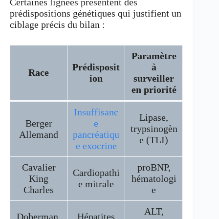
Certaines lignées présentent des
prédispositions génétiques qui justifient un
ciblage précis du bilan :
Paramètre
Prédisposit
à
Race
ion
surveiller
en priorité
Insuffisanc
Lipase,
Berger
e
trypsinogèn
Allemand
pancréatiqu
e (TLI)
e exocrine
Cavalier
proBNP,
Cardiopathi
King
hématologi
e mitrale
Charles
e
ALT,
Doberman,
Hépatites