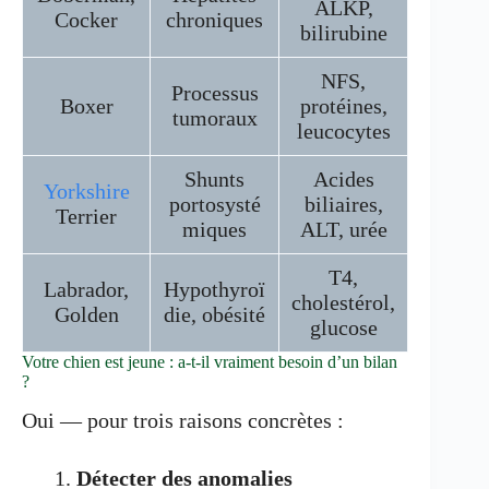
ALKP,
Cocker
chroniques
bilirubine
NFS,
Processus
Boxer
protéines,
tumoraux
leucocytes
Shunts
Acides
Yorkshire
portosysté
biliaires,
Terrier
miques
ALT, urée
T4,
Labrador,
Hypothyroï
cholestérol,
Golden
die, obésité
glucose
Votre chien est jeune : a-t-il vraiment besoin d’un bilan
?
Oui — pour trois raisons concrètes :
Détecter des anomalies