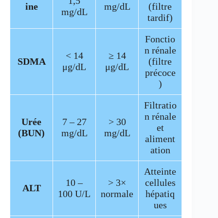
1,5
ine
mg/dL
(filtre
mg/dL
tardif)
Fonctio
n rénale
< 14
≥ 14
SDMA
(filtre
μg/dL
μg/dL
précoce
)
Filtratio
n rénale
Urée
7 – 27
> 30
et
(BUN)
mg/dL
mg/dL
aliment
ation
Atteinte
10 –
> 3×
cellules
ALT
100 U/L
normale
hépatiq
ues