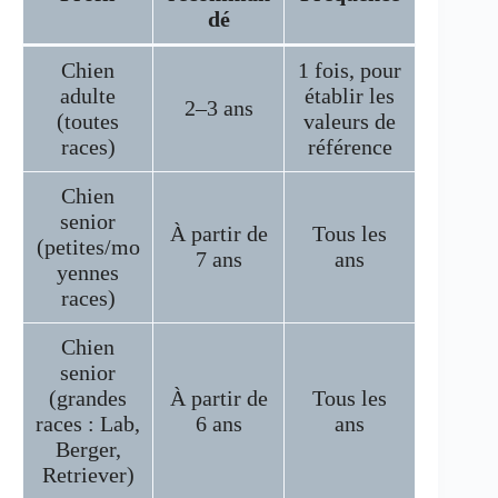
dé
Chien
1 fois, pour
adulte
établir les
2–3 ans
(toutes
valeurs de
races)
référence
Chien
senior
À partir de
Tous les
(petites/mo
7 ans
ans
yennes
races)
Chien
senior
(grandes
À partir de
Tous les
races : Lab,
6 ans
ans
Berger,
Retriever)