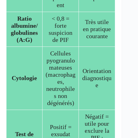
ent
Ratio
< 0,8 =
Très utile
albumine/
forte
en pratique
globulines
suspicion
courante
(A:G)
de PIF
Cellules
pyogranulo
mateuses
Orientation
(macrophag
Cytologie
diagnostiqu
es,
e
neutrophile
s non
dégénérés)
Négatif =
utile pour
Positif =
exclure la
Test de
exsudat
PIF ;