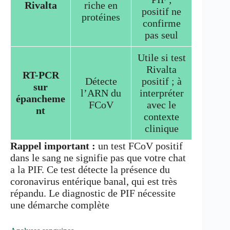
Rivalta
riche en
positif ne
protéines
confirme
pas seul
Utile si test
Rivalta
RT-PCR
Détecte
positif ; à
sur
l’ARN du
interpréter
épancheme
FCoV
avec le
nt
contexte
clinique
Rappel important :
un test FCoV positif
dans le sang ne signifie pas que votre chat
a la PIF. Ce test détecte la présence du
coronavirus entérique banal, qui est très
répandu. Le diagnostic de PIF nécessite
une démarche complète