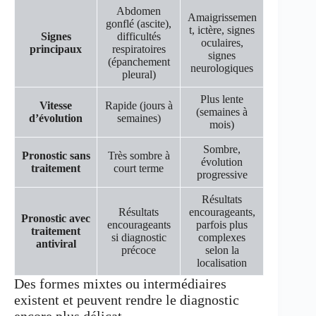
Abdomen
Amaigrissemen
gonflé (ascite),
t, ictère, signes
Signes
difficultés
oculaires,
principaux
respiratoires
signes
(épanchement
neurologiques
pleural)
Plus lente
Vitesse
Rapide (jours à
(semaines à
d’évolution
semaines)
mois)
Sombre,
Pronostic sans
Très sombre à
évolution
traitement
court terme
progressive
Résultats
Résultats
encourageants,
Pronostic avec
encourageants
parfois plus
traitement
si diagnostic
complexes
antiviral
précoce
selon la
localisation
Des formes mixtes ou intermédiaires
existent et peuvent rendre le diagnostic