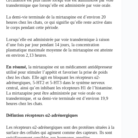
circulatoire est plus faible lorsqu’elle est administrée par voie
transdermique que lorsqu’elle est administrée par voie orale.
La demi-vie terminale de la mirtazapine est d’environ 20
heures chez les chats, ce qui signifie qu’elle reste active dans
le corps pendant cette période.
Lorsqu’elle est administrée par voie transdermique à raison
d’une fois par jour pendant 14 jours, la concentration
plasmatique maximale moyenne de la mirtazapine est atteinte
en environ 2,13 heures.
En résumé,
la mirtazapine est un médicament antidépresseur
utilisé pour stimuler l’appétit et favoriser la prise de poids
chez les chats. Elle agit en bloquant les récepteurs α2-
adrénergiques, 5-HT2 et 5-HT3 dans le système nerveux
central, ainsi qu’en inhibant les récepteurs H1 de l’histamine.
La mirtazapine peut être administrée par voie orale ou
transdermique, et sa demi-vie terminale est d’environ 19,9
heures chez les chats.
Défintion récepteurs α2-adrénergiques
Les récepteurs α2-adrénergiques sont des protéines situées à la
surface des cellules qui agissent comme des capteurs. Ils sont
spécifiquement sensibles aux hormones appelées