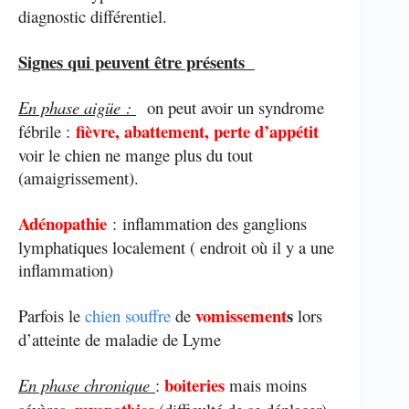
diagnostic différentiel.
Signes qui peuvent être présents
En phase aigüe :
on peut avoir un syndrome
fièvre, abattement, perte d’appétit
fébrile :
voir le chien ne mange plus du tout
(amaigrissement).
Adénopathie
: inflammation des ganglions
lymphatiques localement ( endroit où il y a une
inflammation)
vomissement
s
Parfois le
chien souffre
de
lors
d’atteinte de maladie de Lyme
boiteries
En phase chronique
:
mais moins