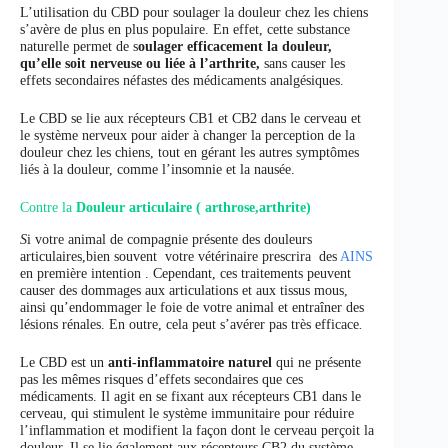
L’utilisation du CBD pour soulager la douleur chez les chiens
s’avère de plus en plus populaire. En effet, cette substance
naturelle permet de s
oulager efficacement la douleur,
qu’elle soit nerveuse ou liée à l’arthrite,
sans causer les
effets secondaires néfastes des médicaments analgésiques.
Le CBD se lie aux récepteurs CB1 et CB2 dans le cerveau et
le système nerveux pour aider à changer la perception de la
douleur chez les chiens, tout en gérant les autres symptômes
liés à la douleur, comme l’insomnie et la nausée.
Contre la
Douleur articulaire ( arthrose,arthrite)
S
i votre animal de compagnie présente des douleurs
articulaires,bien souvent votre vétérinaire prescrira des
AINS
en première intention . Cependant, ces traitements peuvent
causer des dommages aux articulations et aux tissus mous,
ainsi qu’endommager le foie de votre animal et entraîner des
lésions rénales. En outre, cela peut s’avérer pas très efficace
.
Le CBD est un
anti-inflammatoire naturel
qui ne présente
pas les mêmes risques d’effets secondaires que ces
médicaments. Il agit en se fixant aux récepteurs CB1 dans le
cerveau, qui stimulent le système immunitaire pour réduire
l’inflammation et modifient la façon dont le cerveau perçoit la
douleur. Il se lie également aux récepteurs CB2 du système