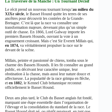
La Traversée de la Manche : Un Tournant Décisif
Le récit prend un nouveau tournant lorsqu’
au milieu du
XIXe siècle
, le Basset Hound quitte les terres de ses
ancêtres pour découvrir les contrées de la Grande-
Bretagne. C’est là que la race va connaître une
transformation majeure, devenant plus qu’un simple
outil de chasse. En 1866, Lord Galway importe les
premiers Bassets Hounds, ouvrant la voie à un
engouement croissant. Mais c’est Sir Everett Millais qui,
en 1874,
va véritablement propulser la race sur le
devant de la scène.
Millais, peintre et passionné de chiens, tomba sous le
charme des Bassets Hounds. Il les fit connaître au grand
public, en décrivant leur caractère unique, leur
obstination à la chasse, mais aussi leur nature douce et
affectueuse. La popularité de la race grimpa en flèche,
et
en 1882
, le Kennel Club britannique reconnut
officiellement le Basset Hound.
Deux ans plus tard, le Club du Basset anglais fut fondé,
marquant une étape essentielle dans l’organisation de
l’élevage et la consolidation du standard de la race. Le
Basset Hound était né, ou plutôt renaissait, en tant que