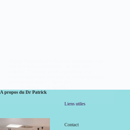
Régime Végétarien A la fin d’une consultation d’un
chat de 8 mois, la propriétaire me posa cette
question : “ Docteur, je suis végétalienne et je
souhaite mettre mon chat sous un régime végétarien,
qu’en pensez-vous ? “. Après plus…
Dr Patrick
15 mai 2012
A propos du Dr Patrick
64 commentaires
Liens utiles
Contact