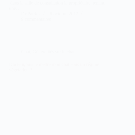
dans la salle de consultation la propriétaire tenant
une…
Dr Patrick
28 octobre 2012
9 commentaires
Chat
,
Généralités sur le chat
Docteur,puis je mettre mon chat sous un régime
végétarien ?