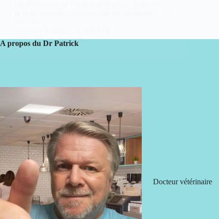
bénéficie aujourd’hui de traitements antiviraux
dont les résultats cliniques sont encourageants — à
condition…
Dr Patrick
4 juin 2011
80 commentaires
A propos du Dr Patrick
Docteur vétérinaire