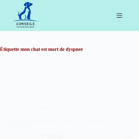
Passer
au
contenu
Étiquette
mon chat est mort de dyspnee
Chat
,
Maladies du chat
La péritonite infectieuse féline (PIF) : comment elle
se déclare?