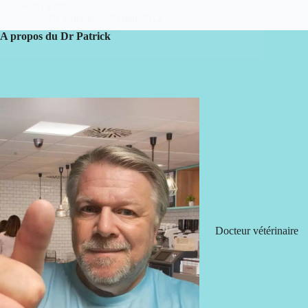
nom) s’est…
Dr Patrick
29 mai 2012
50 commentaires
A propos du Dr Patrick
Docteur vétérinaire