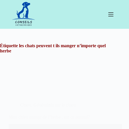
Passer
au
contenu
Étiquette
les chats peuvent t ils manger n’importe quel
herbe
Chien
,
Généralités sur le chien
Mon chien mange de l’herbe , est ce normal?