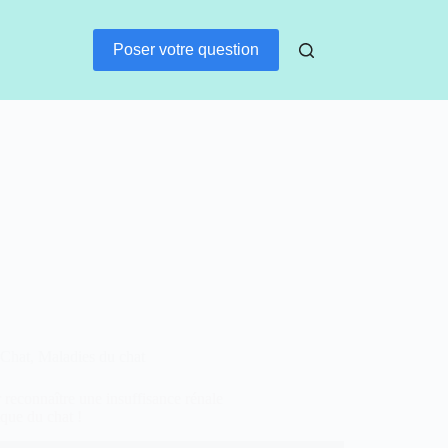
Poser votre question
Chat
,
Maladies du chat
 reconnaître une insuffisance rénale
que du chat !