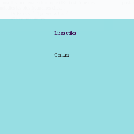
L’insuffisance rénale chronique (IRC) est l’une des
post-r
maladies les plus fréquentes chez…
Dr Patrick
4 janvier 2012
495 commentaires
Liens utiles
Contact