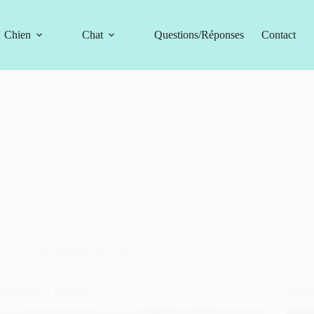
Chien
Chat
Questions/Réponses
Contact
Chat
,
Maladies du chat
insuffisance rénale chronique du chat ( IRC):
Savoir
traitements ( Partie II)
chroni