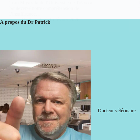
Toru Miyazaki de l’Université de Tokyo a
bouleversé notre compréhension de
l’insuffisance…
Dr Patrick
15 février 2026
A propos du Dr Patrick
Docteur vétérinaire