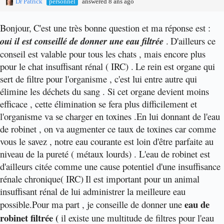
Dr Patrick
personnel
answered 8 ans ago
Bonjour,
C'est une très bonne question et ma réponse est :
oui il est conseillé de donner une eau filtrée
.
D'ailleurs ce
conseil est valable pour tous les chats , mais encore plus
pour le chat insuffisant rénal ( IRC) .
Le rein est organe qui
sert de filtre pour l'organisme , c'est lui entre autre qui
élimine les déchets du sang . Si cet organe devient moins
efficace , cette élimination se fera plus difficilement et
l'organisme va se charger en toxines .
En lui donnant de l'eau
de robinet , on va augmenter ce taux de toxines car comme
vous le savez , notre eau courante est loin d'être parfaite au
niveau de la pureté ( métaux lourds) . L'eau de robinet est
d'ailleurs citée comme une cause potentiel d'une insuffisance
rénale chronique( IRC)
Il est important pour un animal
insuffisant rénal de lui administrer la meilleure eau
eau de
possible.
Pour ma part , je conseille de donner une
robinet filtrée (
il existe une multitude de filtres pour l'eau