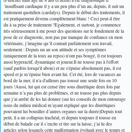
´insuffisant cardiaque il y a un peu plus d´un an, depuis, il suit un
traitement quotidien (cardalys). Depuis le début des traitements, il
est pratiquement devenu complètement blanc ! Ceci peut-il être
du à sa prise de traitement ?
Egalement, et surtout, je commence
très sérieusement à me poser des questions sur le fondement de la
pose de ce diagnostic, non pas par manque de confiance en mon
vétérinaire, j´imagine qu´il connait parfaitement son travail,
seulement : Depuis un an son attitude et ses symptômes
(uniquement de la toux au repos) n'ont pas bougé, il est toujours
aussi hyperactif, dynamique et joueur.
Il ne tousse pas à l'effort
(sauf parfois lorsqu'il aboie) et ne s'épuise absolument pas, il est
speed et je m´épuise bien avant lui. Cet été, lors de vacances au
bord de la mer, il n'a d'ailleurs pas toussé une seule fois en 10
jours !
Aussi, lui qui est censé être sous diurétique deux fois par
semaine n´a pas plus de problèmes, et ne tousse pas plus depuis
que j´ai arrêté de les lui donner (sur les conseils de mon entourage
issus du milieu médical m´ayant expliqué que les diurétiques
pouvaient lui bousiller d´autres organes sur la durée)
Depuis tout
petit, il a un collapsus trachéal, et depuis toujours il tousse en
début de balade car il s´excite et tire sur la laisse, j´ai lu des
articles selon lesquels cette malformation évoluait avec le temps et