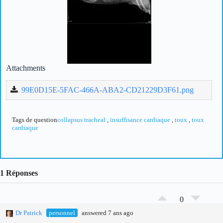
Attachments
99E0D15E-5FAC-466A-ABA2-CD21229D3F61.png
Tags de question
collapsus tracheal
,
insuffisance cardiaque
,
toux
,
toux
cardiaque
1 Réponses
0
Dr Patrick
personnel
answered 7 ans ago