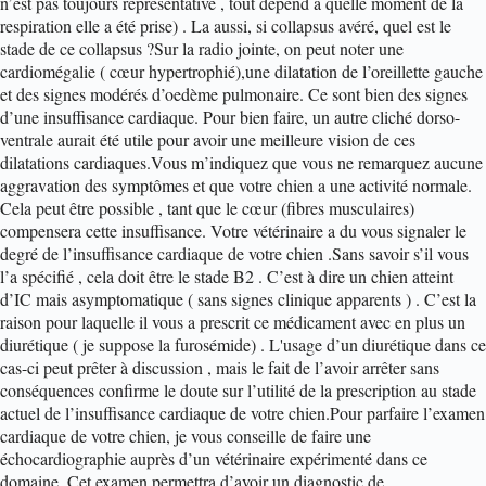
n’est pas toujours représentative , tout depend a quelle moment de la
respiration elle a été prise) . La aussi, si collapsus avéré, quel est le
stade de ce collapsus ?
Sur la radio jointe, on peut noter une
cardiomégalie ( cœur hypertrophié),une dilatation de l’oreillette gauche
et des signes modérés d’oedème pulmonaire. Ce sont bien des signes
d’une insuffisance cardiaque. Pour bien faire, un autre cliché dorso-
ventrale aurait été utile pour avoir une meilleure vision de ces
dilatations cardiaques.
Vous m’indiquez que vous ne remarquez aucune
aggravation des symptômes et que votre chien a une activité normale.
Cela peut être possible , tant que le cœur (fibres musculaires)
compensera cette insuffisance. Votre vétérinaire a du vous signaler le
degré de l’insuffisance cardiaque de votre chien .Sans savoir s’il vous
l’a spécifié , cela doit être le stade B2 . C’est à dire un chien atteint
d’IC mais asymptomatique ( sans signes clinique apparents ) . C’est la
raison pour laquelle il vous a prescrit ce médicament avec en plus un
diurétique ( je suppose la furosémide) . L'usage d’un diurétique dans ce
cas-ci peut prêter à discussion , mais le fait de l’avoir arrêter sans
conséquences confirme le doute sur l’utilité de la prescription au stade
actuel de l’insuffisance cardiaque de votre chien.
Pour parfaire l’examen
cardiaque de votre chien, je vous conseille de faire une
échocardiographie auprès d’un vétérinaire expérimenté dans ce
domaine. Cet examen permettra d’avoir un diagnostic de