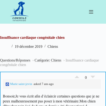
Passer
au
contenu
Insuffisance cardiaque congénitale chien
19 décembre 2019
Chiens
Questions/Réponses
›
Catégorie: Chiens
›
Insuffisance cardiaque
congénitale chien
0
Marie saint-jevin
asked 7 ans ago
Bonsoir,
Je vous écrit afin d´éclaircir certaines questions que je ne
peux malheureusement pas poser à mon vétérinaire.
Mon chien
(Pinscher nain âgé de 8 ans et demi) a été diagnostiqué d