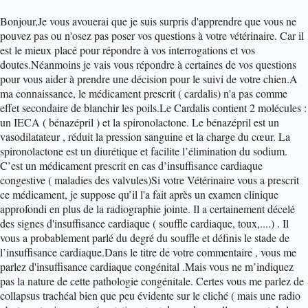
Bonjour,
Je vous avouerai que je suis surpris d'apprendre que vous ne
pouvez pas ou n'osez pas poser vos questions à votre vétérinaire. Car il
est le mieux placé pour répondre à vos interrogations et vos
doutes.
Néanmoins je vais vous répondre à certaines de vos questions
pour vous aider à prendre une décision pour le suivi de votre chien.
A
ma connaissance, le médicament prescrit ( cardalis) n'a pas comme
effet secondaire de blanchir les poils.
Le Cardalis contient 2 molécules :
un IECA ( bénazépril ) et la spironolactone. Le bénazépril est un
vasodilatateur , réduit la pression sanguine et la charge du cœur. La
spironolactone est un diurétique et facilite l’élimination du sodium.
C’est un médicament prescrit en cas d’insuffisance cardiaque
congestive ( maladies des valvules)
Si votre Vétérinaire vous a prescrit
ce médicament, je suppose qu’il l'a fait après un examen clinique
approfondi en plus de la radiographie jointe. Il a certainement décelé
des signes d'insuffisance cardiaque ( souffle cardiaque, toux,....) . Il
vous a probablement parlé du degré du souffle et définis le stade de
l’insuffisance cardiaque.
Dans le titre de votre commentaire , vous me
parlez d'insuffisance cardiaque congénital .Mais vous ne m’indiquez
pas la nature de cette pathologie congénitale. Certes vous me parlez de
collapsus trachéal bien que peu évidente sur le cliché ( mais une radio