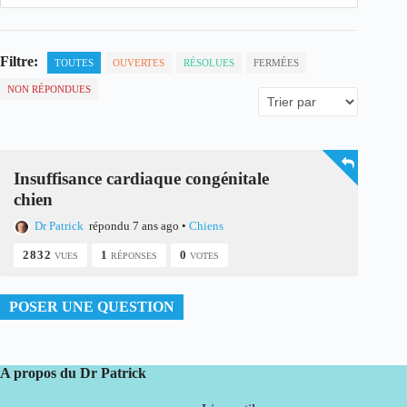
Filtre:
TOUTES
OUVERTES
RÉSOLUES
FERMÉES
NON RÉPONDUES
Insuffisance cardiaque congénitale
chien
Dr Patrick
répondu 7 ans ago
•
Chiens
2832
1
0
VUES
RÉPONSES
VOTES
POSER UNE QUESTION
A propos du Dr Patrick