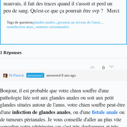
mauvais, il fait des traces quand il s'assoit et perd un
peu de sang.
Qu'est-ce que ça pourrait être svp ?
Merci
Tags de question
glandes anales
,
grosseur au niveau de l'anus.
,
tumefaction anus
,
tumeurs circumanales
1 Réponses
0
Dr Patrick
personnel
answered 8 ans ago
Bonjour,
il est probable que votre chien souffre d'une
pathologie liée soit aux glandes anales ou soit aux petit
glandes situées autour de l'anus.
votre chien souffre peut-être
infection de glandes anales
fistule anale
d'une
, ou d'une
ou
de tumeurs pèrianales.
Je vous conseille d'aller au plus vite
consulter votre vétérinaire car c'est très douloureux et très