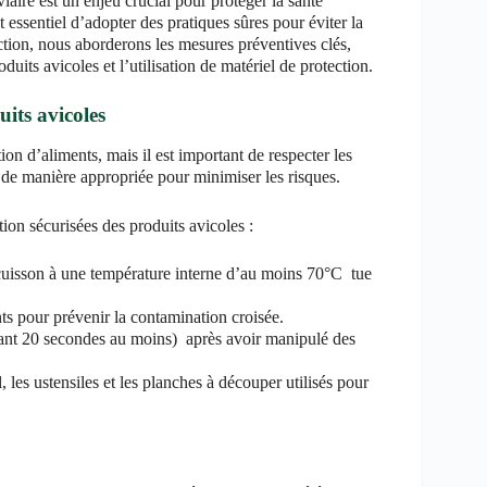
iaire est un enjeu crucial pour protéger la santé
t essentiel d’adopter des pratiques sûres pour éviter la
ection, nous aborderons les mesures préventives clés,
its avicoles et l’utilisation de matériel de protection.
its avicoles
on d’aliments, mais il est important de respecter les
 de manière appropriée pour minimiser les risques.
on sécurisées des produits avicoles :
a cuisson à une température interne d’au moins 70°C tue
ents pour prévenir la contamination croisée.
dant 20 secondes au moins) après avoir manipulé des
, les ustensiles et les planches à découper utilisés pour