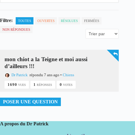
Filtre:
TOUTES
OUVERTES
RÉSOLUES
FERMÉES
NON RÉPONDUES
mon chiot a la Teigne et moi aussi
d’ailleurs !!!
Dr Patrick
répondu 7 ans ago
•
Chiens
1690
1
0
VUES
RÉPONSES
VOTES
POSER UNE QUESTION
A propos du Dr Patrick