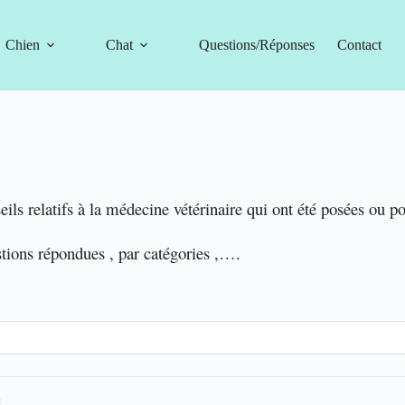
Chien
Chat
Questions/Réponses
Contact
eils relatifs à la médecine vétérinaire qui ont été posées ou p
stions répondues , par catégories ,….