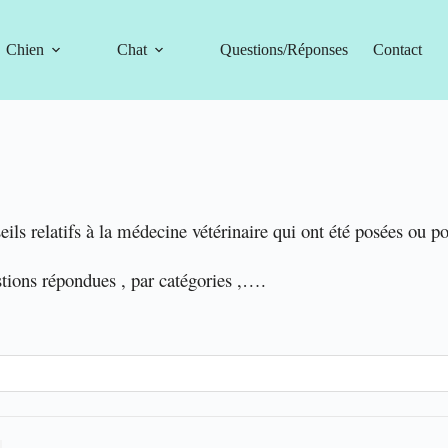
Chien
Chat
Questions/Réponses
Contact
eils relatifs à la médecine vétérinaire qui ont été posées ou p
stions répondues , par catégories ,….