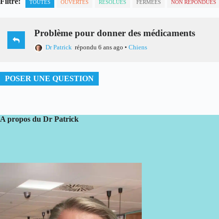
Filtre:
TOUTES
OUVERTES
RÉSOLUES
FERMÉES
NON RÉPONDUES
Problème pour donner des médicaments
Dr Patrick
répondu 6 ans ago
•
Chiens
POSER UNE QUESTION
A propos du Dr Patrick