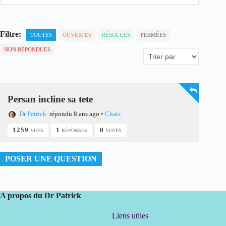
Filtre:
TOUTES
OUVERTES
RÉSOLUES
FERMÉES
NON RÉPONDUES
Persan incline sa tete
Dr Patrick
répondu 8 ans ago
•
Chats
1259
1
0
VUES
RÉPONSES
VOTES
POSER UNE QUESTION
A propos du Dr Patrick
Liens utiles