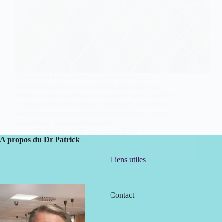
L’adoption Et oui! Je me suis dit qu’il serait
interessant pour tous les lecteurs ainsi que moi
même, de vous donner l’occasion de vous exprimer
en nous racontant comment, pourquoi, vous avez
adopté votre premier animal de compagnie, chien,
chat,oiseau, lapin,poisson rouge…
Dr Patrick
21 septembre 2012
A propos du Dr Patrick
35 commentaires
Liens utiles
Contact