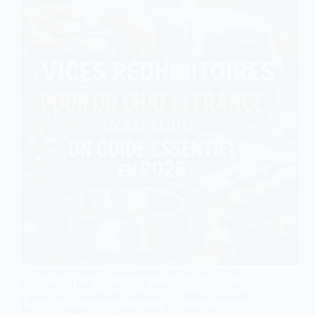
Le sujet des vices rédhibitoires chez le chat m’est
venu suite à une consultation assez particulière que
j’ai eue il y a quelques semaines . C’était la seconde
fois, en l’espace de 3 jours, que je consultais «