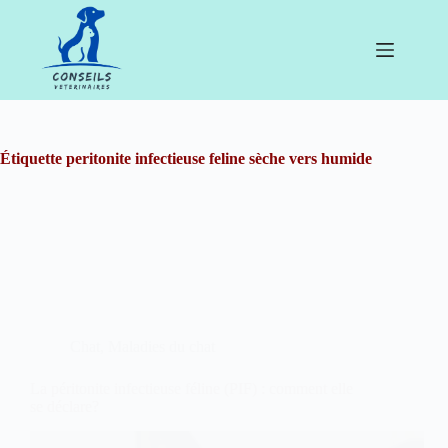
Passer
au
contenu
Étiquette
peritonite infectieuse feline sèche vers humide
Chat
,
Maladies du chat
La péritonite infectieuse féline (PIF) : comment elle
se déclare?