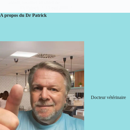
autant, vacciner un chien ne…
Dr Patrick
15 mai 2011
8 commentaires
A propos du Dr Patrick
Docteur vétérinaire