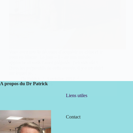
Vous avez pris la décision d’acquérir un chiot et je
vous en félicite. Le jour « J » de son arrivée
approche et vous l’avez préparée, j’en suis sûr !
Dans les préparatifs de cette arrivée, il y a un objet
sur lequel je…
Dr Patrick
3 octobre 2012
A propos du Dr Patrick
25 commentaires
Liens utiles
Contact