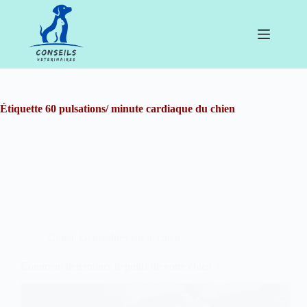
Passer
au
contenu
Étiquette
60 pulsations/ minute cardiaque du chien
Chien
,
Généralités sur le chien
Comment déterminer le pouls de votre chien ?