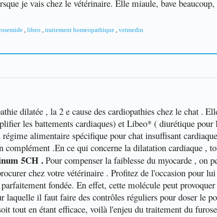
lorsque je vais chez le vétérinaire. Elle miaule, bave beaucoup,
rosemide
,
libeo
,
traitement homeopathique
,
vetmedin
thie dilatée , la 2 e cause des cardiopathies chez le chat .
Ell
fier les battements cardiaques) et Libeo* ( diurétique pour lut
n régime alimentaire spécifique pour chat insuffisant cardiaque
 complément .En ce qui concerne la dilatation cardiaque , t
inum 5CH .
Pour compenser la faiblesse du myocarde , on p
urer chez votre vétérinaire . Profitez de l'occasion pour lui e
t parfaitement fondée. En effet, cette molécule peut provoque
ur laquelle il faut faire des contrôles réguliers pour doser le 
it tout en étant efficace, voilà l'enjeu du traitement du furos