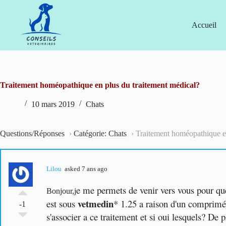
Passer
au
contenu
Accueil
Traitement homéopathique en plus du traitement médical?
10 mars 2019
Chats
Questions/Réponses
›
Catégorie: Chats
›
Traitement homéopathique en
Lilou
asked 7 ans ago
e me permets de venir vers vous pour qu
Bonjour,j
vetmedin
est sous
* 1.25 a raison d'un comprimé
-1
s'associer a ce traitement et si oui lesquels?
De pl