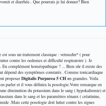
 vomit et diarrhée.. Que pourrais je lui donner?
Bien
e est sous un traitement classique : vetmedin* ( pour
ter contre les oedemes et difficulté respiratoire ). Je
.
En complément homéopathique ? ...
Bien sûr il existe des
out dépend des symptômes constatés .
Comme tonicardiaque
Digitalis Purpurea 5 CH e
eut proposer
n granules.
Voila
n parler et il vous définira la posologie.
Votre remarque en
r une diminution du potassium dans le sang ( hypokaliemie) et
potassium dans le sang et les paramètres rénaux ( créatinine,
emide .Mais cette posologie doit lutter contre les signes