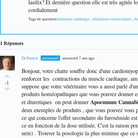
lasilix?
Et dernière question elle est très agitée 
cordialement
Tags de question
dilatation cardiaque
,
dilatation ventriculaire
,
fu
1 Réponses
Dr Patrick
personnel
answered 7 ans ago
Bonjour,
votre chatte souffre donc d'une cardiomyopa
renforcer les contractions du muscle cardiaque, ampli
-1
suppose que votre vétérinaire vous a aussi parlé d'u
produits homéopathiques que vous pouvez donner en
Apocunum Cannab
et diuretiques on peut donner
deux exemples de produits , que vous pouvez vous proc
ce qui concerne l'effet secondaire du furosémide es
ce en fonction de la dose utilisée. C'est la raison po
urée) . Trouver la posologie la plus minime que ce so