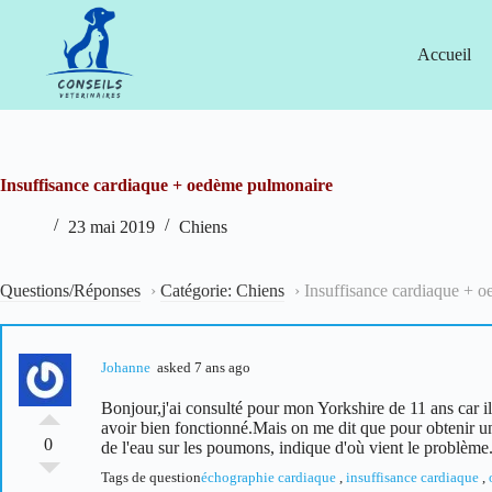
Passer
au
contenu
Accueil
Insuffisance cardiaque + oedème pulmonaire
23 mai 2019
Chiens
Questions/Réponses
›
Catégorie: Chiens
›
Insuffisance cardiaque + 
Johanne
asked 7 ans ago
Bonjour,j'ai consulté pour mon Yorkshire de 11 ans car il
avoir bien fonctionné.Mais on me dit que pour obtenir un 
0
de l'eau sur les poumons, indique d'où vient le problèm
Tags de question
échographie cardiaque
,
insuffisance cardiaque
,