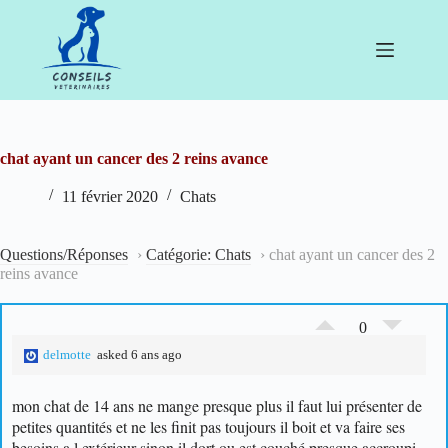
Passer
au
contenu
chat ayant un cancer des 2 reins avance
11 février 2020
Chats
Questions/Réponses
›
Catégorie: Chats
›
chat ayant un cancer des 2
reins avance
0
delmotte
asked 6 ans ago
mon chat de 14 ans ne mange presque plus il faut lui présenter de
petites quantités et ne les finit pas toujours il boit et va faire ses
besoins a l extérieur sinon il dort ou est couché presque accroupi