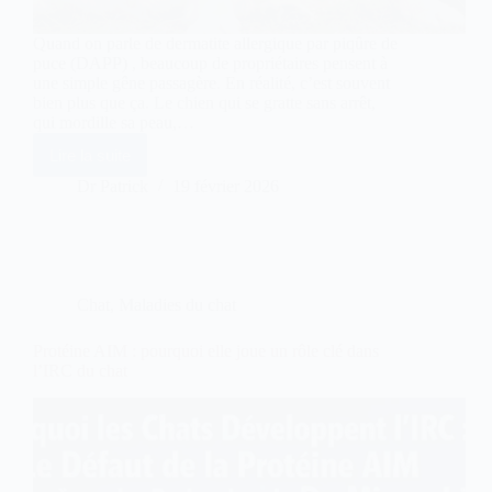
Quand on parle de dermatite allergique par piqûre de
puce (DAPP) , beaucoup de propriétaires pensent à
une simple gêne passagère. En réalité, c’est souvent
bien plus que ça. Le chien qui se gratte sans arrêt,
qui mordille sa peau,…
Lire la suite
Dermatite
allergique
Dr Patrick
19 février 2026
à
la
piqûre
de
puce
(
Chat
,
Maladies du chat
DAPP)
chez
le
Protéine AIM : pourquoi elle joue un rôle clé dans
chien
l’IRC du chat