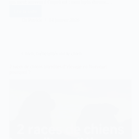
qui vient souvent à l’esprit est : mon lapin éternue,…
Lire la suite
Mon
lapin
Dr Patrick
14 janvier 2026
éternue
:
coryza
ou
simple
allergie
Chien
,
Généralités sur le chien
?
2 races de chiens interdites d’elevage en Norvège:
pourquoi ?