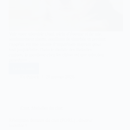
Voir votre adorable chiot, plein d’énergie et de joie,
soudainement abattu, souffrant de diarrhée et perdant
l’appétit, est une source d’inquiétude majeure pour
tout propriétaire. Dans le monde des maladies
canines, la giardiose chez les chiots est une infection
parasitaire…
Lire la suite
Giardiose
chez
Dr Patrick
29 janvier 2026
le
chiot
:
comment
aider
votre
Chat
,
Maladies du chat
chiot
à
s’en
Résorption dentaire du chat (FORL) : douleur
sortir
invisible !