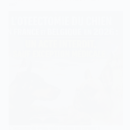
de
pas?
peau
L’otectomie du chien, cette pratique qui consiste à