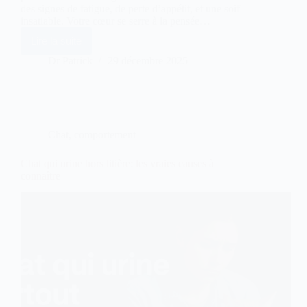
des signes de fatigue, de perte d’appétit, et une soif
insatiable. Votre cœur se serre à la pensée…
Lire la suite
Hémodialyse
vétérinaire
Dr Patrick
29 décembre 2025
:
quand
dialyser
Chien/Chat
en
2025
Chat
,
comportement
Chat qui urine hors litière: les vraies causes à
connaître