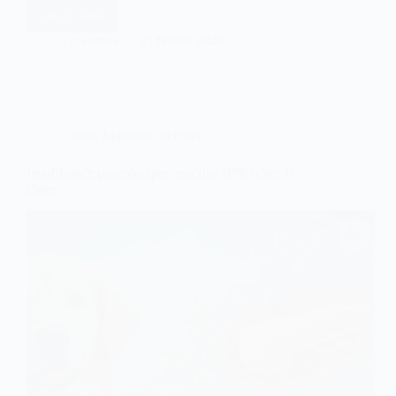
Lire la suite
Comprimés
Oraux
Dr Patrick
25 février 2026
Antiparasitaires
Externes
:
Efficaces
ou
Dangereux
Chien
,
Maladies du chien
pour
Chien
et
Insuffisance pancréatique exocrine (IPE) chez le
Chat
chien
?”