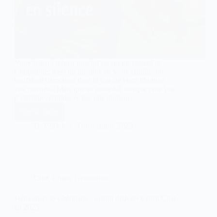
Votre chien est bien plus qu’un simple animal de
compagnie; il est un membre de votre famille, un
confident silencieux dont la joie de vivre illumine
vos journées. Mais que se passe-t-il lorsque cette joie
s’estompe, remplacée par une douleur…
Lire la suite
10
signes
Dr Patrick
31 décembre 2025
que
votre
chien
souffre
en
silence
Chat
,
Chien
,
Généralites
Hémodialyse vétérinaire : quand dialyser Chien/Chat
en 2025