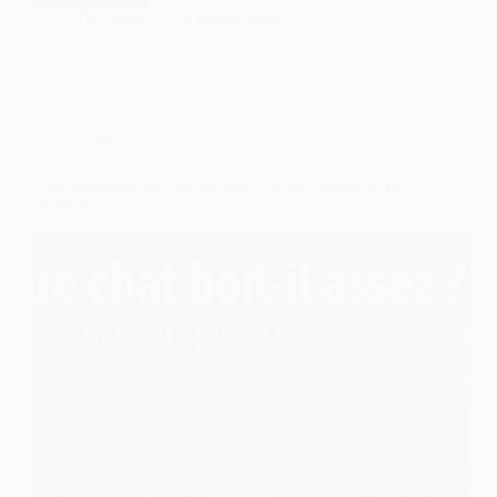
AIM
Dr Patrick
15 février 2026
:
pourquoi
elle
joue
un
rôle
Chat
clé
dans
l’IRC
Déshydratation du chat en hiver : le test simple du pli
du
de peau
chat