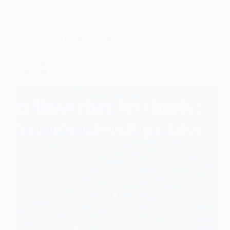
efficace
contre
le
mastocytome
Chien
,
Maladies du chien
?
Giardiose chez le chiot : comment aider votre chiot à
s’en sortir