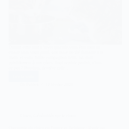
Durant cette nuit d’hiver glaciale,vous êtes bien au
chaud sous votre plaid, une tasse de thé fumante à la
main, et votre fidèle compagnon félin, lui, dort
paisiblement à vos côtés. Tout semble parfait, n’est-
ce pas ? Pourtant, derrière cette…
Lire la suite
Déshydratation
du
Dr Patrick
12 février 2026
chat
en
hiver
:
le
test
Chien
,
Généralités sur le chien
simple
du
pli
Otectomie du chien en France et Belgique : légale ou