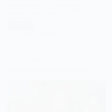
silencieux que vivent de nombreux chats atteints de
lésions odontoclastiques résorptives félines, plus
communément appelées FORL (Feline
Odontoclastic…
Lire la suite
Résorption
dentaire
Dr Patrick
25 janvier 2026
du
chat
(FORL)
:
douleur
invisible
Chien
,
Maladies du chien
!
Pica chez le chien : pourquoi mange t-il tout ce qu’il
trouve?