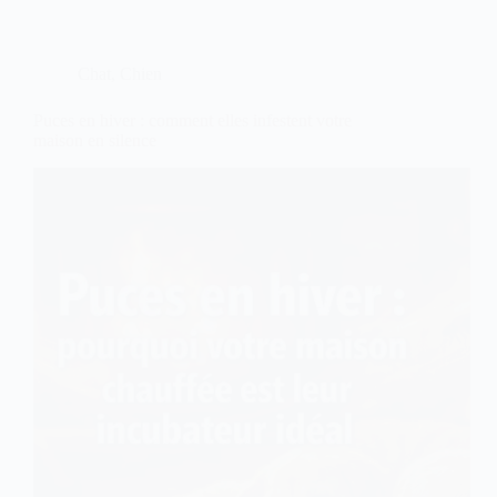
:
pourquoi
mange
t-
Chat
,
Chien
il
tout
ce
Puces en hiver : comment elles infestent votre
qu’il
maison en silence
trouve?