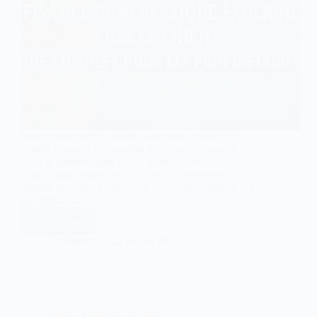
Votre chien perd du poids sans raison, malgré un
appétit d’ogre ? Ça inquiète forcément. Souvent,
c’est le premier signe d’une insuffisance
pancréatique exocrine (IPE), un vrai problème
digestif chez nos toutous. En 2026, cette maladie est
de mieux en…
Lire la suite
Insuffisance
pancréatique
Dr Patrick
22 février 2026
exocrine
(IPE)
chez
le
chien