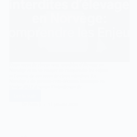
Deux races de chiens sont interdites d’élevage en
Norvège et on va essayer de comprendre les enjeux
et l’avenir de ces races de chien interdites. La
Norvège a du prendre cette décision historique en
février 2022 ,à savoir l’interdiction de…
Lire la suite
2
races
Dr Patrick
11 janvier 2026
de
chiens
interdites
d’elevage
en
Norvège: