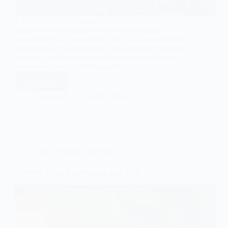
L’hiver, avec ses paysages enneigés et ses
températures glaciales, offre de merveilleuses
opportunités de promenades avec nos compagnons à
quatre pattes. Pourtant, cette saison recèle un danger
insidieux, souvent sous-estimé par les propriétaires
de chiens : le sel de déneigement.…
Lire la suite
Sel
et
Dr Patrick
7 janvier 2026
coussinets
du
chien
:
comment
éviter
Chat
,
Produits conseillés
les
blessures
en
Fontaine à Eau Automatique pour Chat
hiver