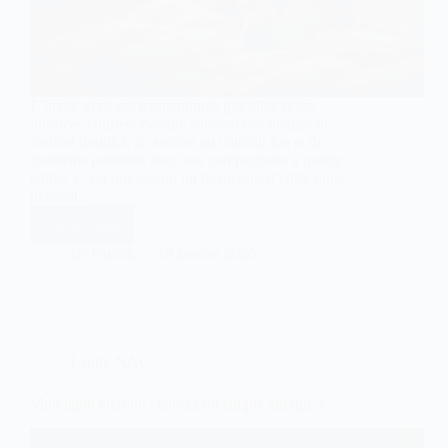
L’hiver, avec ses températures glaciales et ses
journées courtes, évoque souvent des images de
confort douillet, de soirées au coin du feu et de
moments paisibles avec nos compagnons à quatre
pattes. C’est une saison où beaucoup d’entre nous
pensent…
Lire la suite
Puces
en
Dr Patrick
19 janvier 2026
hiver
:
comment
elles
infestent
votre
Lapin
,
NAC
maison
en
silence
Mon lapin éternue : coryza ou simple allergie ?