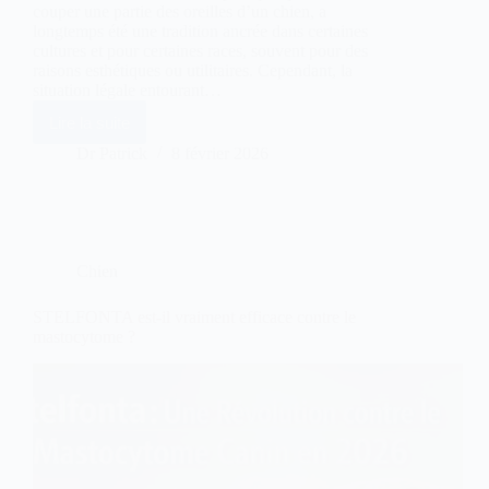
couper une partie des oreilles d’un chien, a
longtemps été une tradition ancrée dans certaines
cultures et pour certaines races, souvent pour des
raisons esthétiques ou utilitaires. Cependant, la
situation légale entourant…
Lire la suite
Otectomie
du
Dr Patrick
8 février 2026
chien
en
France
et
Belgique
:
Chien
légale
ou
pas?
STELFONTA est-il vraiment efficace contre le
mastocytome ?