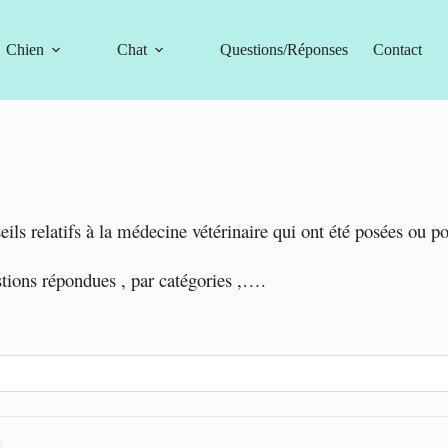
Chien
Chat
Questions/Réponses
Contact
eils relatifs à la médecine vétérinaire qui ont été posées ou p
stions répondues , par catégories ,….