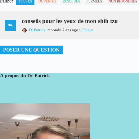
Filtre:
TOUTES
OUVERTES
RÉSOLUES
FERMÉES
NON RÉPONDUES
conseils pour les yeux de mon shih tzu
Dr Patrick
répondu 7 ans ago
•
Chiens
POSER UNE QUESTION
A propos du Dr Patrick