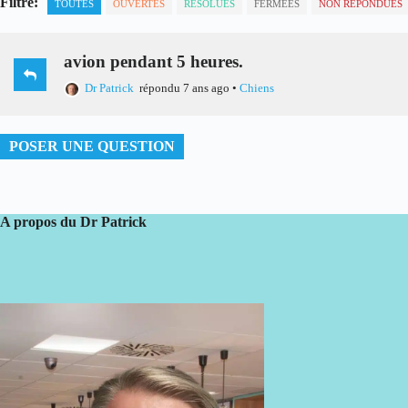
Filtre:
TOUTES
OUVERTES
RÉSOLUES
FERMÉES
NON RÉPONDUES
avion pendant 5 heures.
Dr Patrick
répondu 7 ans ago
•
Chiens
POSER UNE QUESTION
A propos du Dr Patrick