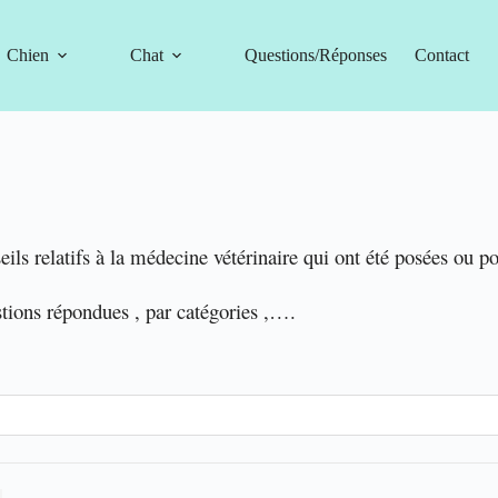
Chien
Chat
Questions/Réponses
Contact
eils relatifs à la médecine vétérinaire qui ont été posées ou p
stions répondues , par catégories ,….