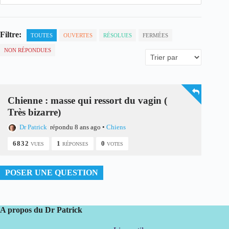
Filtre:
TOUTES
OUVERTES
RÉSOLUES
FERMÉES
NON RÉPONDUES
Chienne : masse qui ressort du vagin (
Très bizarre)
Dr Patrick
répondu 8 ans ago
•
Chiens
6832
1
0
VUES
RÉPONSES
VOTES
POSER UNE QUESTION
A propos du Dr Patrick