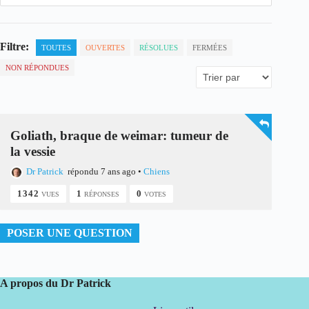
Filtre:
TOUTES
OUVERTES
RÉSOLUES
FERMÉES
NON RÉPONDUES
Goliath, braque de weimar: tumeur de
la vessie
Dr Patrick
répondu 7 ans ago
•
Chiens
1342
1
0
VUES
RÉPONSES
VOTES
POSER UNE QUESTION
A propos du Dr Patrick