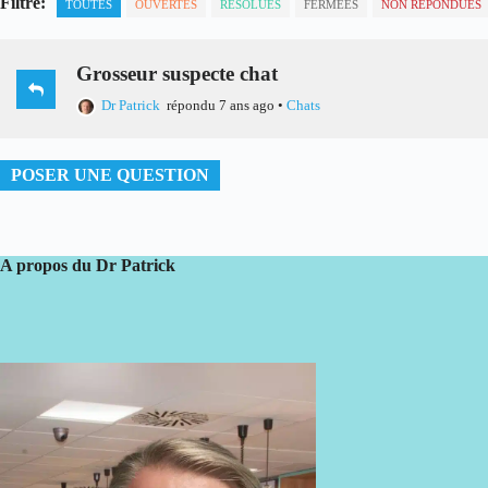
Filtre:
TOUTES
OUVERTES
RÉSOLUES
FERMÉES
NON RÉPONDUES
Grosseur suspecte chat
Dr Patrick
répondu 7 ans ago
•
Chats
POSER UNE QUESTION
A propos du Dr Patrick