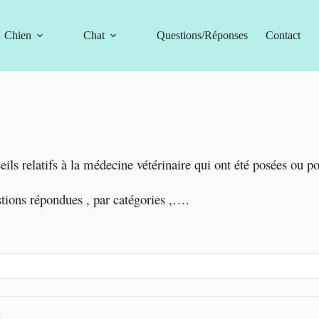
Chien
Chat
Questions/Réponses
Contact
eils relatifs à la médecine vétérinaire qui ont été posées ou p
stions répondues , par catégories ,….