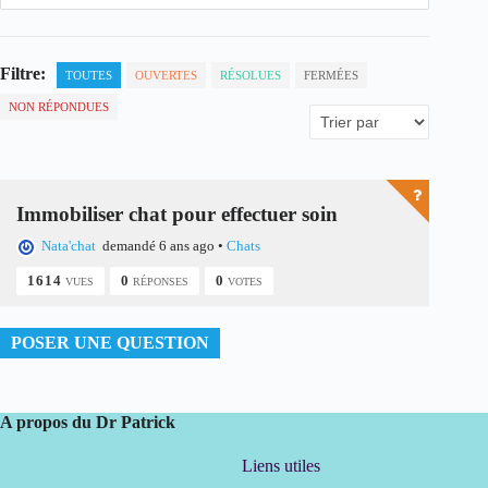
Filtre:
TOUTES
OUVERTES
RÉSOLUES
FERMÉES
NON RÉPONDUES
Immobiliser chat pour effectuer soin
Nata'chat
demandé 6 ans ago
•
Chats
1614
0
0
VUES
RÉPONSES
VOTES
POSER UNE QUESTION
A propos du Dr Patrick
Liens utiles