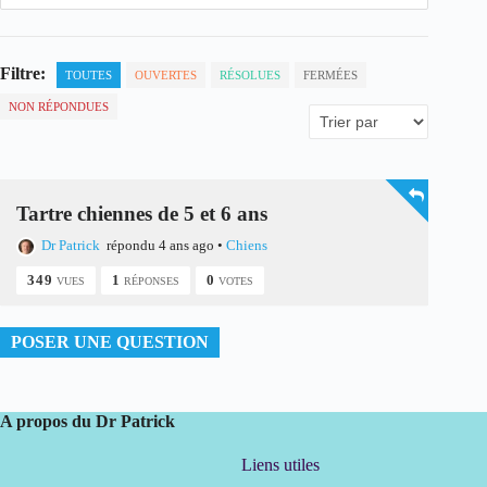
Filtre:
TOUTES
OUVERTES
RÉSOLUES
FERMÉES
NON RÉPONDUES
Tartre chiennes de 5 et 6 ans
Dr Patrick
répondu 4 ans ago
•
Chiens
349
1
0
VUES
RÉPONSES
VOTES
POSER UNE QUESTION
A propos du Dr Patrick
Liens utiles