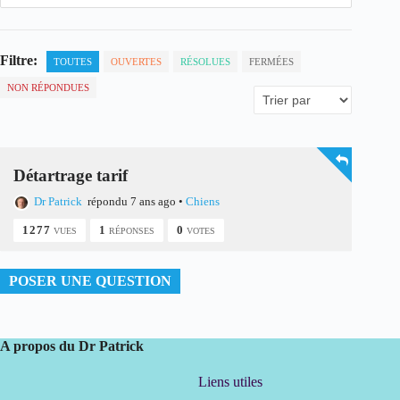
Filtre:
TOUTES
OUVERTES
RÉSOLUES
FERMÉES
NON RÉPONDUES
Détartrage tarif
Dr Patrick
répondu 7 ans ago
•
Chiens
1277
1
0
VUES
RÉPONSES
VOTES
POSER UNE QUESTION
A propos du Dr Patrick
Liens utiles