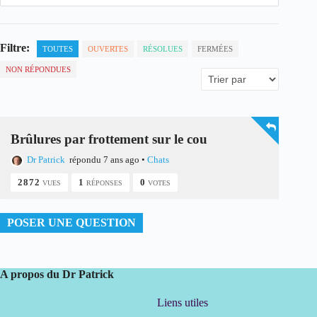
Filtre:
TOUTES
OUVERTES
RÉSOLUES
FERMÉES
NON RÉPONDUES
Brûlures par frottement sur le cou
Dr Patrick
répondu 7 ans ago
•
Chats
2872
1
0
VUES
RÉPONSES
VOTES
POSER UNE QUESTION
A propos du Dr Patrick
Liens utiles