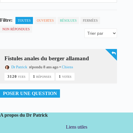
Filtre:
TOUTES
OUVERTES
RÉSOLUES
FERMÉES
NON RÉPONDUES
Fistules anales du berger allamand
Dr Patrick
répondu 8 ans ago
•
Chiens
3120
1
1
VUES
RÉPONSES
VOTES
POSER UNE QUESTION
A propos du Dr Patrick
Liens utiles