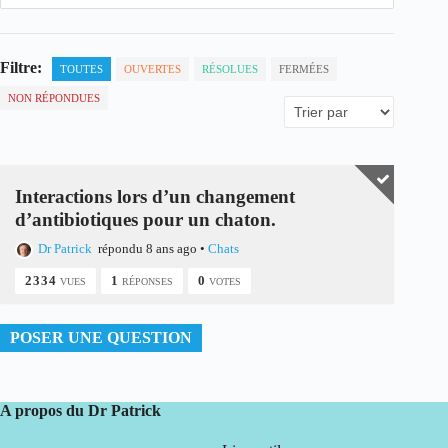
Filtre:
TOUTES
OUVERTES
RÉSOLUES
FERMÉES
NON RÉPONDUES
Interactions lors d’un changement
d’antibiotiques pour un chaton.
Dr Patrick
répondu 8 ans ago
•
Chats
2334
1
0
VUES
RÉPONSES
VOTES
POSER UNE QUESTION
A propos du Dr Patrick