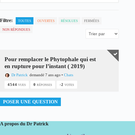
Filtre:
TOUTES
OUVERTES
RÉSOLUES
FERMÉES
NON RÉPONDUES
Pour remplacer le Phytophale qui est
en rupture pour l’instant ( 2019)
Dr Patrick
demandé 7 ans ago
•
Chats
4544
0
-2
VUES
RÉPONSES
VOTES
POSER UNE QUESTION
A propos du Dr Patrick