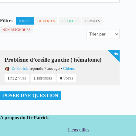
Filtre:
TOUTES
OUVERTES
RÉSOLUES
FERMÉES
NON RÉPONDUES
Problème d’oreille gauche ( hématome)
Dr Patrick
répondu 7 ans ago
•
Chiens
1732
1
0
VUES
RÉPONSES
VOTES
POSER UNE QUESTION
A propos du Dr Patrick
Liens utiles